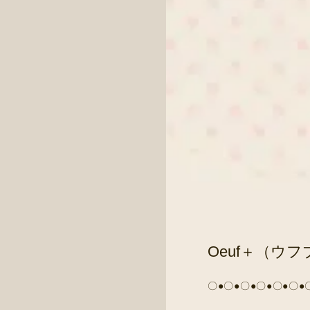
Oeuf＋（
〇●〇●〇●〇●〇●〇●