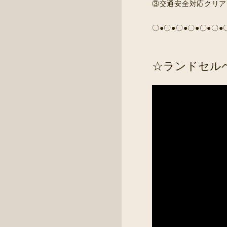
③交通安全対応クリア
〇●〇●〇●〇●〇●〇●
☆ランドセル