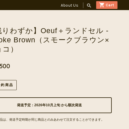
About Us
search
りわずか】Oeuf＋ランドセル -
oke Brown（スモークブラウン×
ョコ）
,500
予約商品
発送予定：2026年10月上旬 から順次発送
品は、発送予定時期が同じ商品とのみあわせて注文することができます。