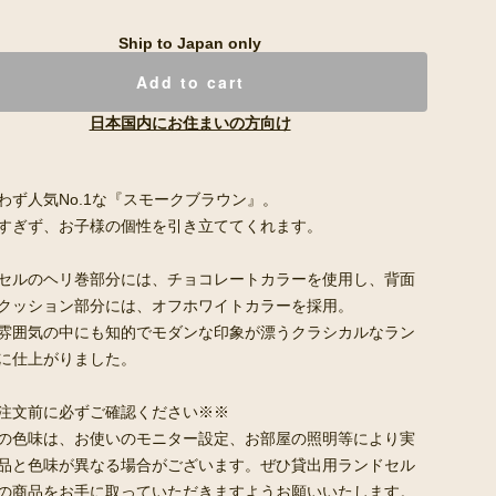
Ship to Japan only
Add to cart
日本国内にお住まいの方向け
わず人気No.1な『スモークブラウン』。
すぎず、お子様の個性を引き立ててくれます。
セルのヘリ巻部分には、チョコレートカラーを使用し、背面
クッション部分には、オフホワイトカラーを採用。
雰囲気の中にも知的でモダンな印象が漂うクラシカルなラン
に仕上がりました。
注文前に必ずご確認ください※※
の色味は、お使いのモニター設定、お部屋の照明等により実
品と色味が異なる場合がございます。ぜひ貸出用ランドセル
の商品をお手に取っていただきますようお願いいたします。