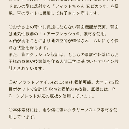
ドセルの型に反射する「フィットちゃん 安ピカッ®︎」を搭
載。車のライトに反射してお子さまを守ります。
〇お子さまの背中に負担にならない背面機能が充実。背面
は通気性抜群の「エアーフレッシュ®︎」素材を使用。
凹凸があることにより通気空間が確保され、ムレにくく快
適な状態を保ちます。
また、背面クッション設計は、もしもの事故や転落にもお
子様の身体や後頭部を守る人間工学に基づいたデザイン設
計とされています。
〇A4フラットファイル(23.1cm)も収納可能。大マチと2段
目ポケットで合計15.0cmと収納力も抜群。底板には、P
C・タブレット対応の底板を使用しています。
〇本体素材には、雨や傷に強いクラリーノ®︎エフ素材を使
用しています。