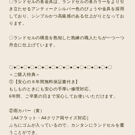
〇ランドセルの各金具は、ランドセルの各カラーをより引
き立たせるアンティークシルバー色のびょうや金具を採用
しており、シンプルかつ高級感のある仕上がりとなってお
ります。
〇ランドセルの構造を熟知した熟練の職人たちが一つ一つ
丹念に仕上げています。
〇●〇●〇●〇●〇●〇●〇●〇●〇●〇●〇●〇●〇●〇●〇
＜ご購入特典＞
①【安心の６年間無料保証書付き】
もしものときにも安心の手厚い修理対応。
6年間、ご卒業の日まで安心してお使いいただけます。
②雨カバー（黄）
［A4フラット・A4クリア両サイズ対応］
ふちにゴムが入っているので、カンタンにランドセルを覆
うことができ、