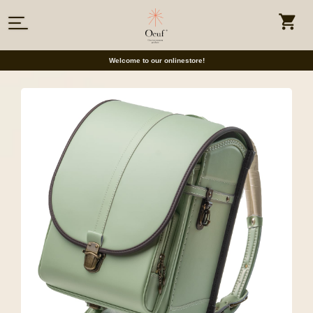
Welcome to our onlinestore!