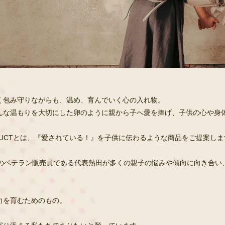
く包み守りながらも、温め、育んでいく心の入れ物。
んな温もりを大切にした卵のように親から子へ愛を捧げ、子供の心や身
ru PRODUCTとは、『愛されている！』を子供に伝わるような商品をご提案し
年のベテラン販売員である代表熱田が多くの親子の悩みや傾向に向き合い
力を育むためのもの。