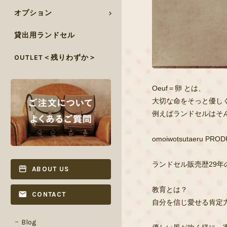
オプション
貸出用ランドセル
OUTLET＜残りわずか＞
Oeuf＝卵 とは、
大切な命をそっと優し
例えばランドセルはそ
omoiwotsutae
ランドセル販売歴29
ABOUT US
教育とは？
CONTACT
自分を信じ愛せる肯定
Blog