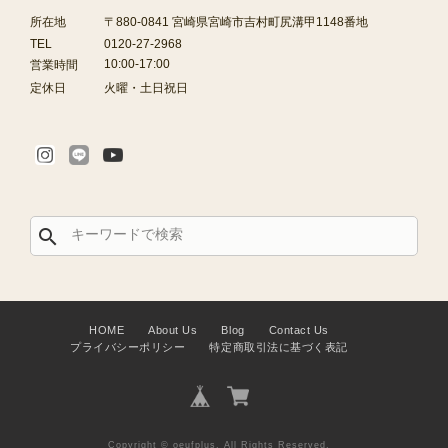
所在地
〒880-0841 宮崎県宮崎市吉村町尻溝甲1148番地
TEL
0120-27-2968
10:00-17:00
営業時間
定休日
火曜・土日祝日
search
HOME
About Us
Blog
Contact Us
プライバシーポリシー
特定商取引法に基づく表記
Copyright © oeufplus. All Rights Reserved.