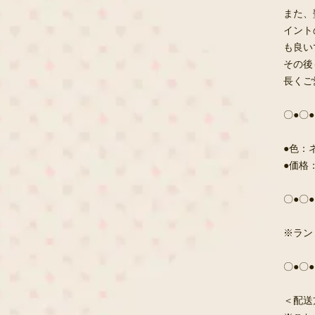
また、
イント
も良い
その後
長くご
〇●〇●
●色：
●価格：
〇●〇●
※ラン
〇●〇●
＜配送