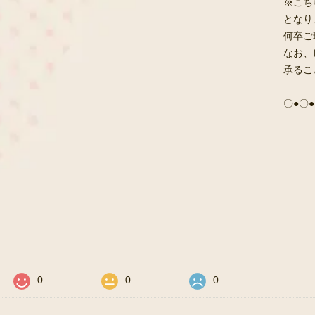
※こち
となり
何卒ご
なお、
承るこ
〇●〇●
価
0
0
0