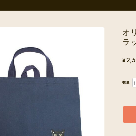
オ
ラ
2,
¥
数量