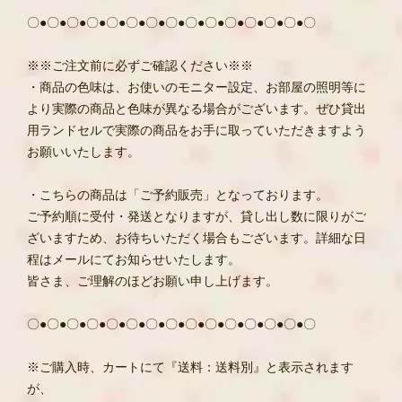
〇●〇●〇●〇●〇●〇●〇●〇●〇●〇●〇●〇●〇●〇●〇
※※ご注文前に必ずご確認ください※※
・商品の色味は、お使いのモニター設定、お部屋の照明等に
より実際の商品と色味が異なる場合がございます。ぜひ貸出
用ランドセルで実際の商品をお手に取っていただきますよう
お願いいたします。
・こちらの商品は「ご予約販売」となっております。
ご予約順に受付・発送となりますが、貸し出し数に限りがご
ざいますため、お待ちいただく場合もございます。詳細な日
程はメールにてお知らせいたします。
皆さま、ご理解のほどお願い申し上げます。
〇●〇●〇●〇●〇●〇●〇●〇●〇●〇●〇●〇●〇●〇●〇
※ご購入時、カートにて『送料：送料別』と表示されます
が、